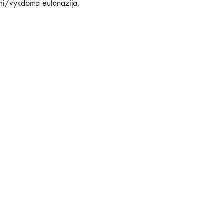
omi/vykdoma eutanazija.