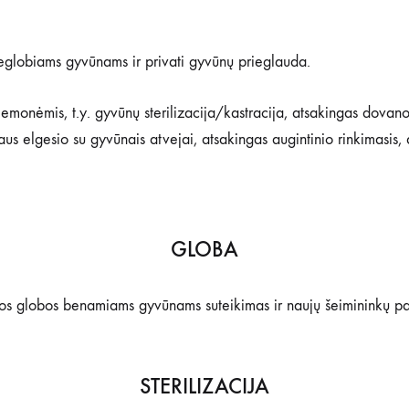
lobiams gyvūnams ir privati gyvūnų prieglauda.
monėmis, t.y. gyvūnų sterilizacija/kastracija, atsakingas dovano
s elgesio su gyvūnais atvejai, atsakingas augintinio rinkimasis, a
GLOBA
nos globos benamiams gyvūnams suteikimas ir naujų šeimininkų pa
STERILIZACIJA