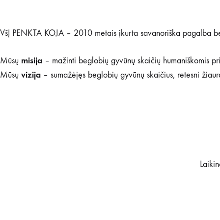
VšĮ PENKTA KOJA – 2010 metais įkurta savanoriška pagalba beg
misija
Mūsų
– mažinti beglobių gyvūnų skaičių humaniškomis prie
vizija
Mūsų
– sumažėjęs beglobių gyvūnų skaičius, retesni žiaurau
Laiki