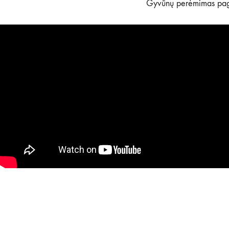
Gyvūnų perėmimas pagal