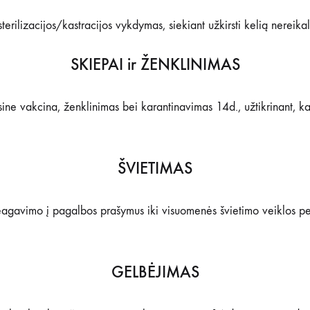
terilizacijos/kastracijos vykdymas, siekiant užkirsti kelią nerei
SKIEPAI ir ŽENKLINIMAS
ne vakcina, ženklinimas bei karantinavimas 14d., užtikrinant, kad
ŠVIETIMAS
agavimo į pagalbos prašymus iki visuomenės švietimo veiklos per 
GELBĖJIMAS