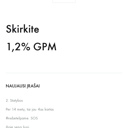
Skirkite
1,2% GPM
NAUJAUSI ĮRAŠAI
2. Statybos
Per 14 metų, tai jau 4as kartas
#nebetelpame. SOS
Apie seną šunį