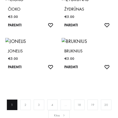
ČIOKO
ŽYDRŪNAS
€
5.00
€
5.00
NORŲ
NOR
PAREMTI
PAREMTI
SĄRAŠAS
SĄR
JONELIS
BRUKNIUS
€
5.00
€
5.00
NORŲ
NOR
PAREMTI
PAREMTI
SĄRAŠAS
SĄR
1
2
3
4
…
18
19
20
Kitas