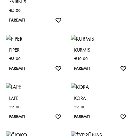
ŽVIRBLIS
€
5.00
NORŲ
PAREMTI
SĄRAŠAS
PIPER
KURMIS
€
3.00
€
10.00
NORŲ
NOR
PAREMTI
PAREMTI
SĄRAŠAS
SĄR
LAPĖ
KORA
€
5.00
€
3.00
NORŲ
NOR
PAREMTI
PAREMTI
SĄRAŠAS
SĄR