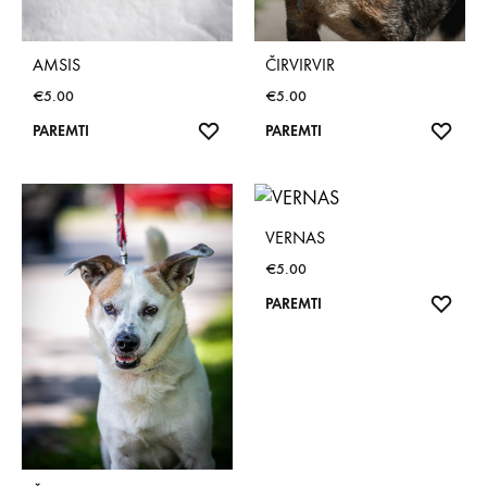
AMSIS
ČIRVIRVIR
€
5.00
€
5.00
NORŲ
NOR
PAREMTI
PAREMTI
SĄRAŠAS
SĄR
VERNAS
€
5.00
NOR
PAREMTI
SĄR