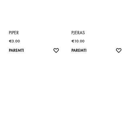
PIPER
PJERAS
€
3.00
€
10.00
NORŲ
NOR
PAREMTI
PAREMTI
SĄRAŠAS
SĄR