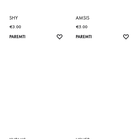
SHY
AMSIS
€
3.00
€
5.00
NORŲ
NOR
PAREMTI
PAREMTI
SĄRAŠAS
SĄR