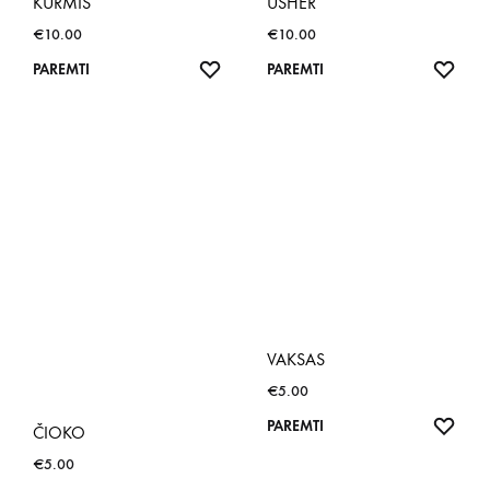
KURMIS
USHER
€
10.00
€
10.00
NORŲ
NOR
PAREMTI
PAREMTI
SĄRAŠAS
SĄR
VAKSAS
€
5.00
NOR
PAREMTI
ČIOKO
SĄR
€
5.00