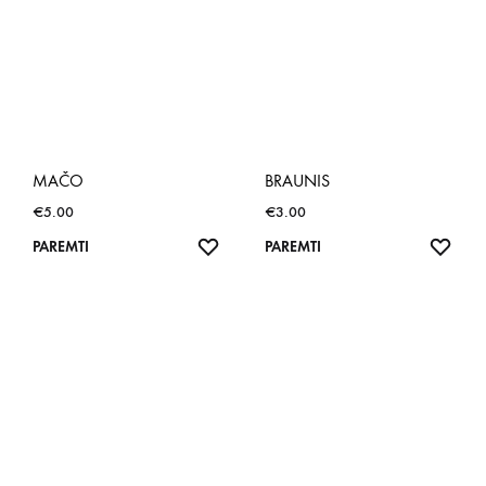
MAČO
BRAUNIS
€
5.00
€
3.00
NORŲ
NOR
PAREMTI
PAREMTI
SĄRAŠAS
SĄR