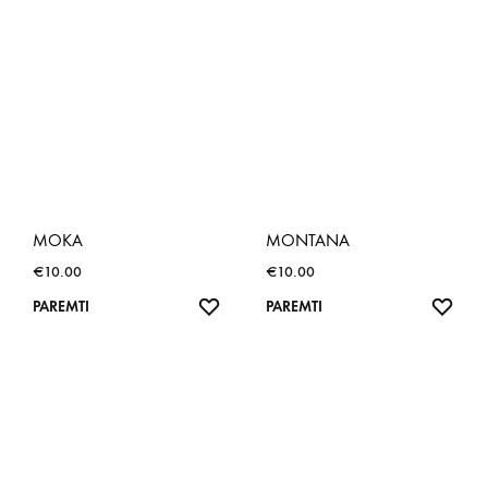
MOKA
MONTANA
€
10.00
€
10.00
NORŲ
NOR
PAREMTI
PAREMTI
SĄRAŠAS
SĄR