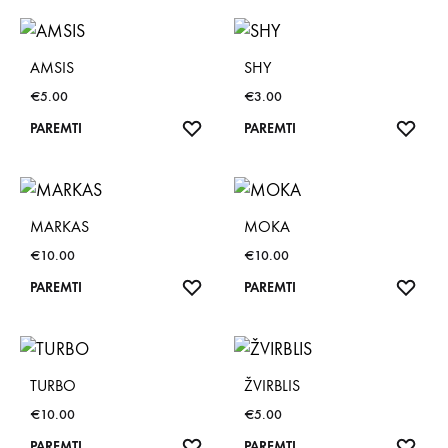
AMSIS
SHY
€
5.00
€
3.00
NORŲ
NOR
PAREMTI
PAREMTI
SĄRAŠAS
SĄR
MARKAS
MOKA
€
10.00
€
10.00
NORŲ
NOR
PAREMTI
PAREMTI
SĄRAŠAS
SĄR
TURBO
ŽVIRBLIS
€
10.00
€
5.00
NORŲ
NOR
PAREMTI
PAREMTI