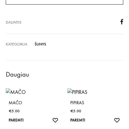
DALINTIS
KATEGORIJA
ŠUNYS
Daugiau
MAČO
PIPIRAS
€
5.00
€
5.00
NORŲ
NOR
PAREMTI
PAREMTI
SĄRAŠAS
SĄR