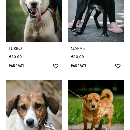
TURBO
GARAS
€
10.00
€
10.00
NORŲ
NOR
PAREMTI
PAREMTI
SĄRAŠAS
SĄR