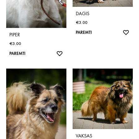
DAGIS
€
3.00
NOR
PAREMTI
PIPER
SĄR
€
3.00
NORŲ
PAREMTI
SĄRAŠAS
VAKSAS