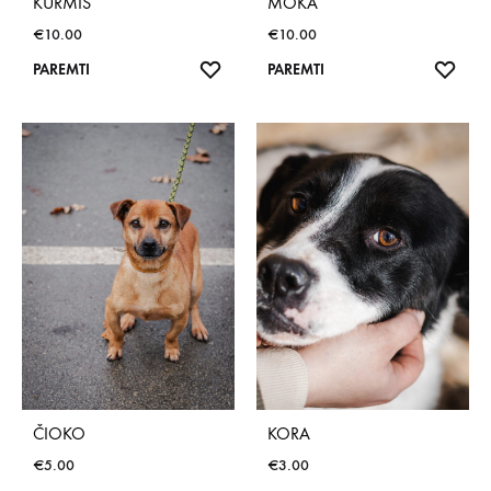
KURMIS
MOKA
€
10.00
€
10.00
NORŲ
NOR
PAREMTI
PAREMTI
SĄRAŠAS
SĄR
ČIOKO
KORA
€
5.00
€
3.00