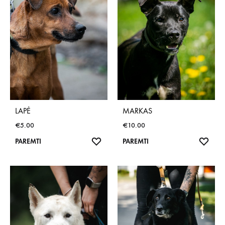
LAPĖ
MARKAS
€
5.00
€
10.00
NORŲ
NOR
PAREMTI
PAREMTI
SĄRAŠAS
SĄR