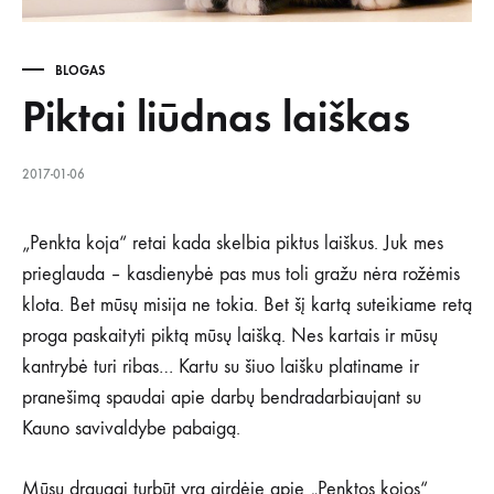
BLOGAS
Piktai liūdnas laiškas
2017-01-06
„Penkta koja“ retai kada skelbia piktus laiškus. Juk mes
prieglauda – kasdienybė pas mus toli gražu nėra rožėmis
klota. Bet mūsų misija ne tokia. Bet šį kartą suteikiame retą
proga paskaityti piktą mūsų laišką. Nes kartais ir mūsų
kantrybė turi ribas… Kartu su šiuo laišku platiname ir
pranešimą spaudai apie darbų bendradarbiaujant su
Kauno savivaldybe pabaigą.
Mūsų draugai turbūt yra girdėję apie „Penktos kojos“