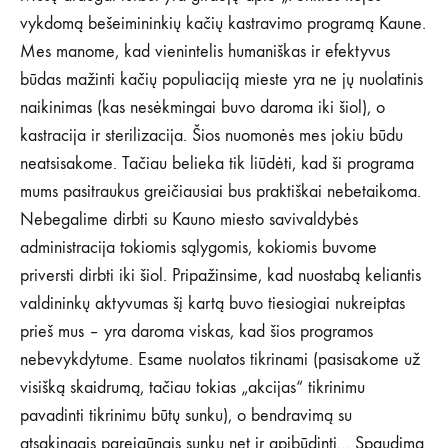
vykdomą bešeimininkių kačių kastravimo programą Kaune.
Mes manome, kad vienintelis humaniškas ir efektyvus
būdas mažinti kačių populiaciją mieste yra ne jų nuolatinis
naikinimas (kas nesėkmingai buvo daroma iki šiol), o
kastracija ir sterilizacija. Šios nuomonės mes jokiu būdu
neatsisakome. Tačiau belieka tik liūdėti, kad ši programa
mums pasitraukus greičiausiai bus praktiškai nebetaikoma.
Nebegalime dirbti su Kauno miesto savivaldybės
administracija tokiomis sąlygomis, kokiomis buvome
priversti dirbti iki šiol. Pripažinsime, kad nuostabą keliantis
valdininkų aktyvumas šį kartą buvo tiesiogiai nukreiptas
prieš mus – yra daroma viskas, kad šios programos
nebevykdytume. Esame nuolatos tikrinami (pasisakome už
visišką skaidrumą, tačiau tokias „akcijas“ tikrinimu
pavadinti tikrinimu būtų sunku), o bendravimą su
atsakingais pareigūnais sunku net ir apibūdinti… Spaudimą