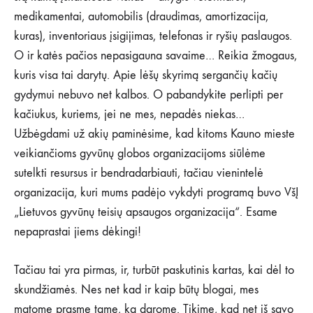
medikamentai, automobilis (draudimas, amortizacija,
kuras), inventoriaus įsigijimas, telefonas ir ryšių paslaugos.
O ir katės pačios nepasigauna savaime… Reikia žmogaus,
kuris visa tai darytų. Apie lėšų skyrimą sergančių kačių
gydymui nebuvo net kalbos. O pabandykite perlipti per
kačiukus, kuriems, jei ne mes, nepadės niekas…
Užbėgdami už akių paminėsime, kad kitoms Kauno mieste
veikiančioms gyvūnų globos organizacijoms siūlėme
sutelkti resursus ir bendradarbiauti, tačiau vienintelė
organizacija, kuri mums padėjo vykdyti programą buvo VšĮ
„Lietuvos gyvūnų teisių apsaugos organizacija“. Esame
nepaprastai jiems dėkingi!
Tačiau tai yra pirmas, ir, turbūt paskutinis kartas, kai dėl to
skundžiamės. Nes net kad ir kaip būtų blogai, mes
matome prasmę tame, ką darome. Tikime, kad net iš savo