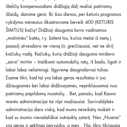
išteklių kompensuodami didžiąją dalį realiai patiriamų
išlaidų, darome gera. Iki šios dienos, per keturis programos
vykdymo mėnesius iškastravome beveik 400 (KETURIS
ŠIMTUS) kačių! Didžioji dauguma buvo vadinamos
„motininės“ katės, t.y. būtent tos, kurios metai iš metų į
pasaulį atvesdavo ne vieną (ir, greičiausiai, net ne dvi)
kačiukų vadą. Kačiukų, kurių didžioji dauguma mirdavo
„sava“ mirtim – traiškomi automobilių ratų, iš bado, ligoti ir
labai labai nelaimingi. Išgyvenę daugindavosi toliau.
Esame tikri, kad tai yra labai geras rezultatas ir juo
džiaugiamės bei labai didžiuojamės, nepriklausomai nuo
patiriamų papildomų nuostolių… Bet, panašu, kad Kauno
miesto administracijai tai rūpi mažiausiai. Savivaldybės
administracija daro viską, kad mums nereikėtų mokėti ir
kad su mumis vienašališkai nutrauktų sutartį. Nes „Nuaras“
yra geras ir sektinas pavyzdys, o mes… Na, tikrų tikriausia