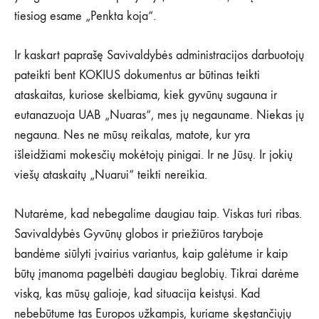
tiesiog esame „Penkta koja“.
Ir kaskart paprašę Savivaldybės administracijos darbuotojų
pateikti bent KOKIUS dokumentus ar būtinas teikti
ataskaitas, kuriose skelbiama, kiek gyvūnų sugauna ir
eutanazuoja UAB „Nuaras“, mes jų negauname. Niekas jų
negauna. Nes ne mūsų reikalas, matote, kur yra
išleidžiami mokesčių mokėtojų pinigai. Ir ne Jūsų. Ir jokių
viešų ataskaitų „Nuarui“ teikti nereikia.
Nutarėme, kad nebegalime daugiau taip. Viskas turi ribas.
Savivaldybės Gyvūnų globos ir priežiūros taryboje
bandėme siūlyti įvairius variantus, kaip galėtume ir kaip
būtų įmanoma pagelbėti daugiau beglobių. Tikrai darėme
viską, kas mūsų galioje, kad situacija keistųsi. Kad
nebebūtume tas Europos užkampis, kuriame skęstančiųjų