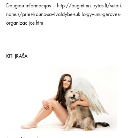
Daugiau informacijos – http://augintinis.lrytas.lt/suteik-
namus/pries-kauno-savivaldybe-sukilo-gyvunu-geroves-
organizacijos.htm
KITI ĮRAŠAI