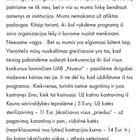
patiriame ne tik mes, bet ir visi su mumis linkę bendrauti
asmenys ar institucijos. Mums nemokama už atliktas
paslaugas. Kitaip tariant, iki šiol vykdėme programą iš
savo organizacijos lėšų ir buvome nuolat menkinami.
Neesame vagys… Bet su mumis yra elgiamasi būtent taip.
Vienintelis mūsų nusikaltimas greičiausiai yra tas, kad
tiesiog pabandėme sudaryti konkurenciją iki šiol visus
konkursus laiminčiam UAB „Nuarui“ – pasiūlėme dvigubai
mažesnes kainas nei jie. Ir ne dėl to, kad uždirbtume iš tos
programos.. Kiekvienas, turintis namie augintinių ir juos
kastravęs žino, kiek tai kainuoja. Už katino kastravimą iš
Kauno savivaldybės teprašėme į 5 Eurų. Už katės
sterilizavimą – 11 Eur. Įskaičiavus visus „priedus“ – už
pagavimą, karantiną ir pan., vidutinė katės
(nepriklausomai nuo lyties) kastracijos kaina – 14 Eur. Ir į
šią kainą įskaičiuota viskas – atlygis veterinarui,