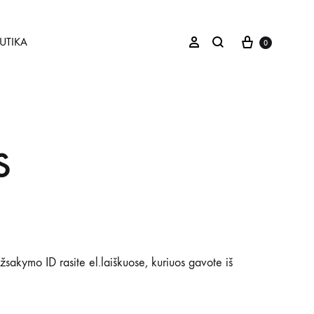
Paramos kr
Ieškoti
Prisijungti
BUTIKA
0
s
žsakymo ID rasite el.laiškuose, kuriuos gavote iš