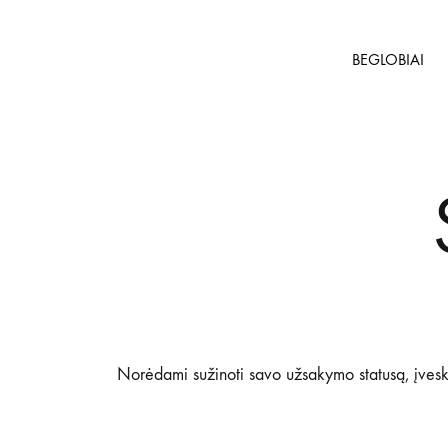
BEGLOBIAI
Penkta
Privati
Koja
beglobių
šunų
prieglauda
Norėdami sužinoti savo užsakymo statusą, įveskit