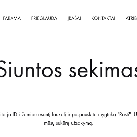
PARAMA
PRIEGLAUDA
ĮRAŠAI
KONTAKTAI
ATRI
Siuntos sekima
e jo ID į žemiau esantį laukelį ir paspauskite mygtuką "Rasti". U
mūsų sukūrę užsakymą.