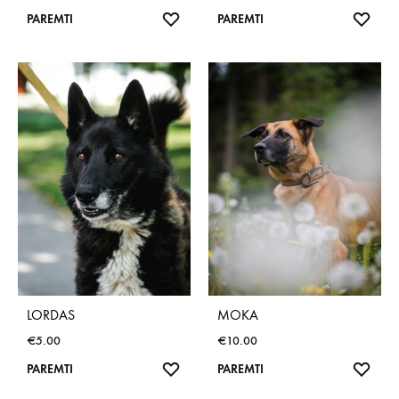
NORŲ
NOR
PAREMTI
PAREMTI
SĄRAŠAS
SĄR
LORDAS
MOKA
€
5.00
€
10.00
NORŲ
NOR
PAREMTI
PAREMTI
SĄRAŠAS
SĄR