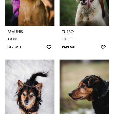
BRAUNIS
TURBO
€
3.00
€
10.00
NORŲ
NOR
PAREMTI
PAREMTI
SĄRAŠAS
SĄR