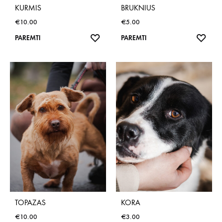
KURMIS
BRUKNIUS
€
10.00
€
5.00
NORŲ
NOR
PAREMTI
PAREMTI
SĄRAŠAS
SĄR
TOPAZAS
KORA
€
10.00
€
3.00