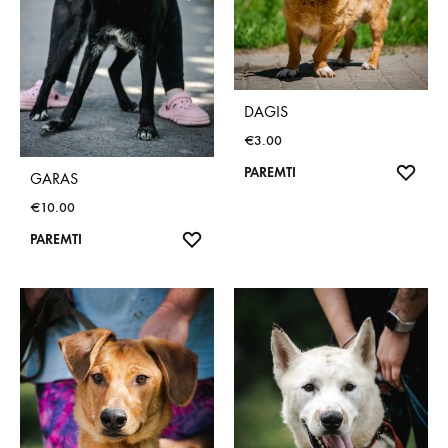
DAGIS
€
3.00
NOR
PAREMTI
GARAS
SĄR
€
10.00
NORŲ
PAREMTI
SĄRAŠAS