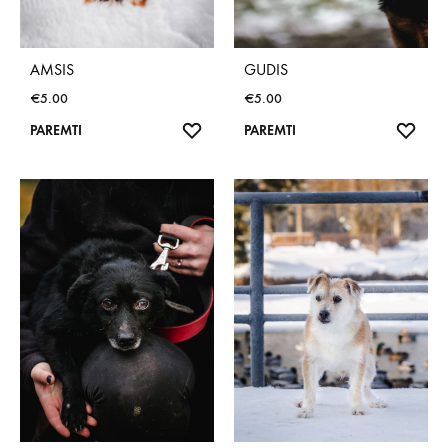
AMSIS
GUDIS
€
5.00
€
5.00
NORŲ
NOR
PAREMTI
PAREMTI
SĄRAŠAS
SĄR