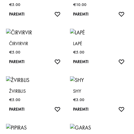
€
5.00
€
10.00
NORŲ
NOR
PAREMTI
PAREMTI
SĄRAŠAS
SĄR
ČIRVIRVIR
LAPĖ
€
5.00
€
5.00
NORŲ
NOR
PAREMTI
PAREMTI
SĄRAŠAS
SĄR
ŽVIRBLIS
SHY
€
5.00
€
3.00
NORŲ
NOR
PAREMTI
PAREMTI
SĄRAŠAS
SĄR