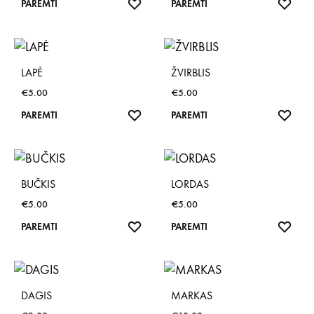
NORŲ
NOR
PAREMTI
PAREMTI
SĄRAŠAS
SĄR
LAPĖ
ŽVIRBLIS
€
5.00
€
5.00
NORŲ
NOR
PAREMTI
PAREMTI
SĄRAŠAS
SĄR
BUČKIS
LORDAS
€
5.00
€
5.00
NORŲ
NOR
PAREMTI
PAREMTI
SĄRAŠAS
SĄR
DAGIS
MARKAS