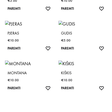
€
3.00
€
10.00
NORŲ
NOR
PAREMTI
PAREMTI
SĄRAŠAS
SĄR
PJERAS
GUDIS
€
10.00
€
5.00
NORŲ
NOR
PAREMTI
PAREMTI
SĄRAŠAS
SĄR
MONTANA
KIŠKIS
€
10.00
€
10.00
NORŲ
NOR
PAREMTI
PAREMTI
SĄRAŠAS
SĄR