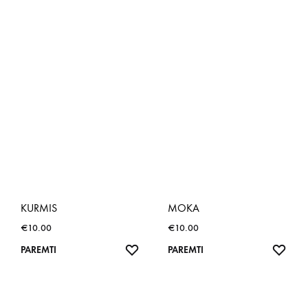
KURMIS
MOKA
€
10.00
€
10.00
NORŲ
NOR
PAREMTI
PAREMTI
SĄRAŠAS
SĄR