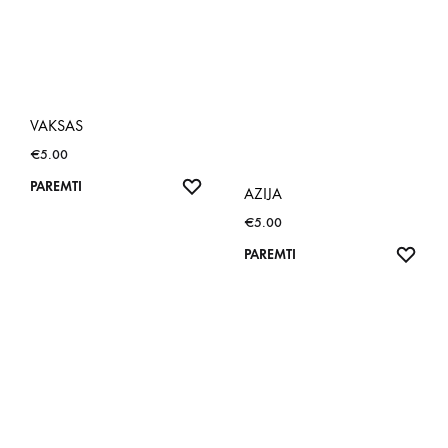
VAKSAS
€
5.00
NORŲ
PAREMTI
AZIJA
SĄRAŠAS
€
5.00
NOR
PAREMTI
SĄR