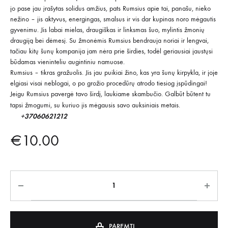
jo pase jau įrašytas solidus amžius, pats Rumsius apie tai, panašu, nieko
nežino – jis aktyvus, energingas, smalsus ir vis dar kupinas noro mėgautis
gyvenimu. Jis labai mielas, draugiškas ir linksmas šuo, mylintis žmonių
draugiją bei dėmesį. Su žmonėmis Rumsius bendrauja noriai ir lengvai,
tačiau kitų šunų kompanija jam nėra prie širdies, todėl geriausiai jaustųsi
būdamas vieninteliu augintiniu namuose.
Rumsius – tikras gražuolis. Jis jau puikiai žino, kas yra šunų kirpykla, ir joje
elgiasi visai neblogai, o po grožio procedūrų atrodo tiesiog įspūdingai!
Jeigu Rumsius pavergė tavo širdį, laukiame skambučio. Galbūt būtent tu
tapsi žmogumi, su kuriuo jis mėgausis savo auksiniais metais.
+37060621212
€
10.00
PAREMTI