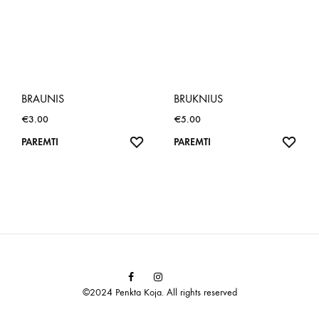
BRAUNIS
BRUKNIUS
€
3.00
€
5.00
NORŲ
NOR
PAREMTI
PAREMTI
SĄRAŠAS
SĄR
Facebook
Instagram
©2024 Penkta Koja. All rights reserved