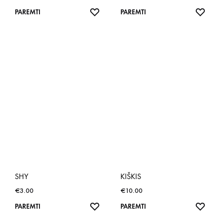
NORŲ
NOR
PAREMTI
PAREMTI
SĄRAŠAS
SĄR
SHY
KIŠKIS
€
3.00
€
10.00
NORŲ
NOR
PAREMTI
PAREMTI
SĄRAŠAS
SĄR