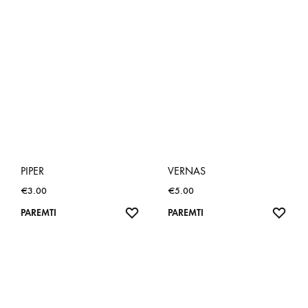
PIPER
VERNAS
€
3.00
€
5.00
NORŲ
NOR
PAREMTI
PAREMTI
SĄRAŠAS
SĄR