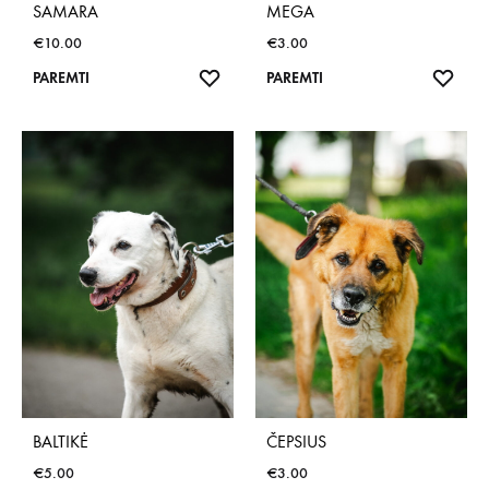
SAMARA
MEGA
€
10.00
€
3.00
NORŲ
NOR
PAREMTI
PAREMTI
SĄRAŠAS
SĄR
BALTIKĖ
ČEPSIUS
€
5.00
€
3.00