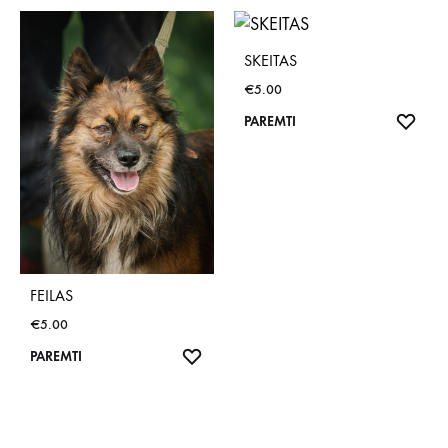
SKEITAS
€
5.00
NOR
PAREMTI
SĄR
FEILAS
€
5.00
NORŲ
PAREMTI
SĄRAŠAS