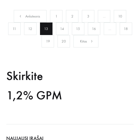
Ankstesnis
1
2
3
…
10
11
12
13
14
15
16
…
18
19
20
Kitas
Skirkite
1,2% GPM
NAUJAUSI ĮRAŠAI