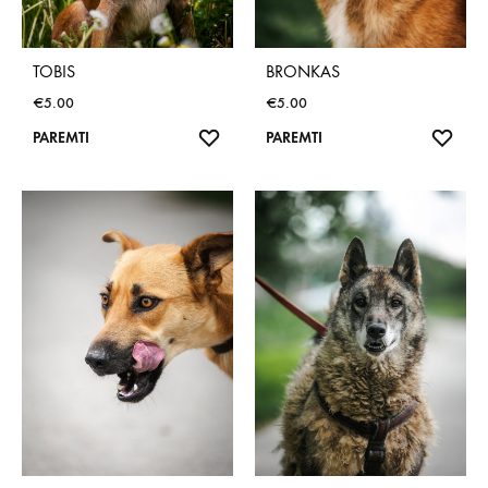
TOBIS
BRONKAS
€
5.00
€
5.00
NORŲ
NOR
PAREMTI
PAREMTI
SĄRAŠAS
SĄR