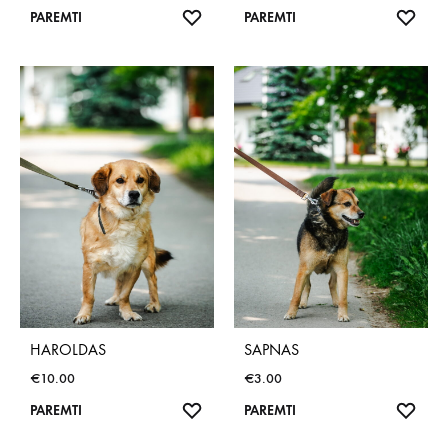
NORŲ
NOR
PAREMTI
PAREMTI
SĄRAŠAS
SĄR
HAROLDAS
SAPNAS
€
10.00
€
3.00
NORŲ
NOR
PAREMTI
PAREMTI
SĄRAŠAS
SĄR