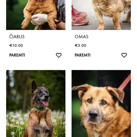
ČIARLIS
OMAS
€
10.00
€
3.00
NORŲ
NOR
PAREMTI
PAREMTI
SĄRAŠAS
SĄR