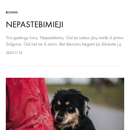
BLOGAS
NEPASTEBIMIEJI
Yra ypatingų šunų. Nepastebimų. Gal tai nebus jūsų meilė iš pirmo
žvilgsnio. Gal net ne iš antro. Bet dienoms bėgant jūs žiūrėsite į jį
ir vis svarstysite – šis šuo turi kažką neapčiuopiamo, labai šilto ir
2023-11-13
užtikrinto, jog net nesupranti ką. Galiausiai, jis taps geriausiu šuniu,
žvelgiančiu į jus giliomis…