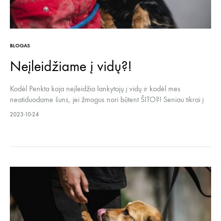
BLOGAS
Neįleidžiame į vidų?!
Kodėl Penkta koja neįleidžia lankytojų į vidų ir kodėl mes
neatiduodame šuns, jei žmogus nori būtent ŠITO?! Seniau tikrai į
prieglaudos patalpas įsileisdavom kiekvieną norintį. Ir net
2023-10-24
nebūtinai tą, kuris ieško šeimos nario. Net ir tuos, kuriems
norėdavo savo smalsumą patenkinti, ašarą nubraukti. Bet per
keletą metų atsikraustę į Linksmakalnį…