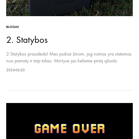
BLOGAS
2. Statybos
2.Statybos prasideda! Mes puikiai žinom, jog namas yra statomas
nuo pamatų ir taip toliau. Mintyse jau keliame pintą ąžuolo
vainiką.. Bet, iš tiesų, neiškasėme nei vienos duobutės ir
2024-06-20
nepadėjome nei vienos plytos, o prieglaudą pradedame statyti
nuo PLAUTUVIŲ Juokas juokais ir net ne mintyse, o realybėje!! Tik
išgirdę apie mūsų…