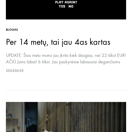
BLOGAS
Per 14 metų, tai jau 4as kartas
UPDATE: Šiuo metu mums jau įkrito kiek daugiau, nei 22 tūkst EUR!
AČIŪ Jums labai! 6 tūkst. Jau paskyrėme labiausiai degančioms
sąskaitoms apmokėti. Labai tikimės, kad pavyks dar šiek tiek
2024-06-20
surinkti ir galėsime ištempti iki kito mėnesio. Ačiū, kad nepaliekate
mūsų vienų! Per 14 metų, tai jau 4as kartas. 4…