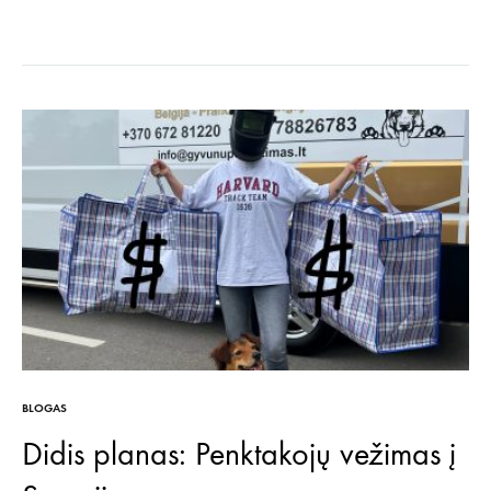
Kitiems nevertingi dalykai, mums gali būti aukso vertės! Tai yra
daiktų parama, kurios laukiam visus metus. Keičiantis sezonui
galbūt tvarkysite spintas, namus…
BLOGAS
Didis planas: Penktakojų vežimas į