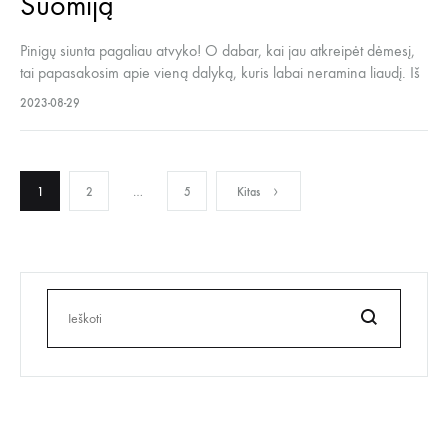
Suomiją
Pinigų siunta pagaliau atvyko! O dabar, kai jau atkreipėt dėmesį,
tai papasakosim apie vieną dalyką, kuris labai neramina liaudį. Iš
kur prasimanyti pinigų ir iš kur Penkta koja gauna pinigų? Kažin,
2023-08-29
kiek kainuoja pasiimti šunį iš prieglaudos? O kiek už šunį susimoka
turtingi ponai iš užsienių? Valstybė tai tikrai gi…
Įrašų
1
2
…
5
Kitas
puslapiavimas
Ieškoti