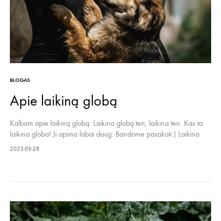
BLOGAS
Apie laikiną globą
Kalbam apie laikiną globą. Laikina globą ten, laikina ten. Kas ta
laikina globa! Ji apima labai daug. Bandome pasakoti:) Laikina
globa yra apie mėnesį laiko trunkanti globą, kai prižiūrite
2023-09-28
penktakojį beglobį. Jis gali būti turintis namus būsimas suomis,
mažas šuniukas be skiepų, laikinas šuo jūsų namuose su galimybe
pasilikti ir…