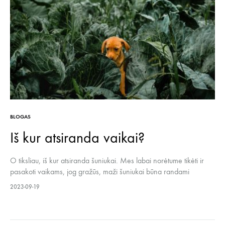
BLOGAS
Iš kur atsiranda vaikai?
O tiksliau, iš kur atsiranda šuniukai. Mes labai norėtume tikėti ir
pasakoti vaikams, jog gražūs, maži šuniukai būna randami
kopūstuose. Panašiai kaip vaikus atneša gandras. Kai labai nori ir
2023-09-19
esi geras vaikas ar suaugęs žmogus, iš to labai didelio noro
kopūstuose atsiranda gyvybė. Tada tik reikia nuvažiuoti ir pasiimti
šuniuką.…