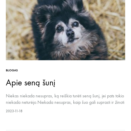
BLOGAS
Apie seną šunį
Niekas niekada nesupras, ką reiškia turėti seną šunį, jei pats tokio
niekada neturėjo.Niekada nesupras, kaip šuo gali suprasti ir žinoti
tiek daug. Kaip gali REIKŠTI tiek daug.Niekada nesupras, kas yra
2023-11-18
tikros lenktynės su laiku, kurias jau seniai esi pralaimėjęs, bet
pralaimėtum dar bent tūkstantį kartų. Mes Penktoj kojoj esam,
visų…