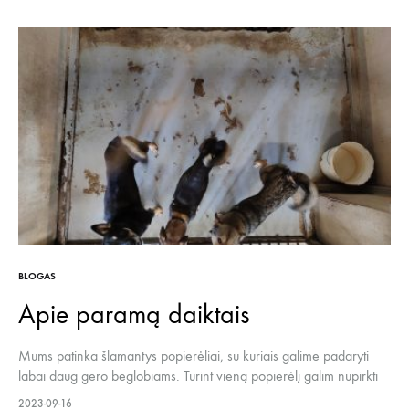
BLOGAS
Apie paramą daiktais
Mums patinka šlamantys popierėliai, su kuriais galime padaryti
labai daug gero beglobiams. Turint vieną popierėlį galim nupirkti
maisto šunims, už kelis popierėlius jau galim šį tą daugiau 🙂
2023-09-16