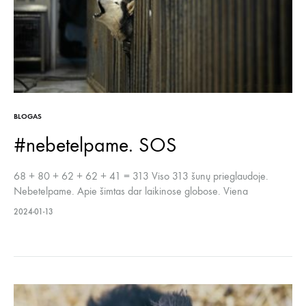
BLOGAS
#nebetelpame. SOS
68 + 80 + 62 + 62 + 41 = 313 Viso 313 šunų prieglaudoje.
Nebetelpame. Apie šimtas dar laikinose globose. Viena
darbuotoja per dieną turi prižiūrėti, išvesti, išvalyti, pamaitinti,
2024-01-13
sužiūrėti sveikatą virš 60 šunų. Gintarė turi 80! Vien su tokiu
skaičiu galėtume atidaryti antrą prieglaudą kaip kad dabar
naujai…