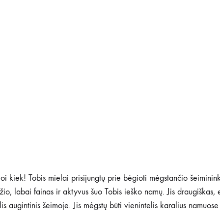
 oi kiek! Tobis mielai prisijungtų prie bėgioti mėgstančio šeiminink
io, labai fainas ir aktyvus šuo Tobis ieško namų. Jis draugiškas, 
s augintinis šeimoje. Jis mėgstų būti vienintelis karalius namuose