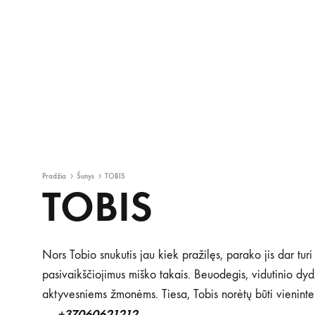
Pradžia
Šunys
TOBIS
TOBIS
Nors Tobio snukutis jau kiek pražilęs, parako jis dar turi
pasivaikščiojimus miško takais. Beuodegis, vidutinio dydž
aktyvesniems žmonėms. Tiesa, Tobis norėtų būti vieninteli
+
37060621212