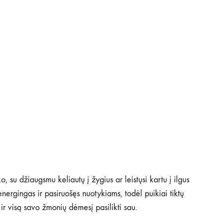
o, su džiaugsmu keliautų į žygius ar leistųsi kartu į ilgus
energingas ir pasiruošęs nuotykiams, todėl puikiai tiktų
 ir visą savo žmonių dėmesį pasilikti sau.