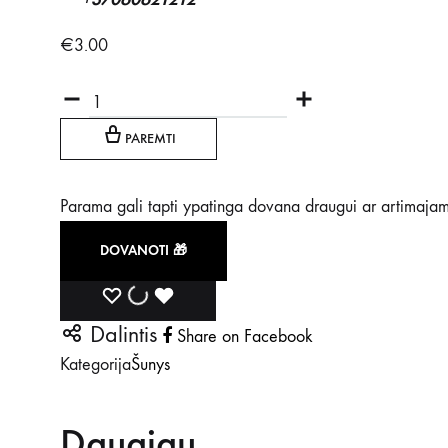
€
3.00
Kiekis
PAREMTI
Parama gali tapti ypatinga dovana draugui ar artimajam.
DOVANOTI 🎁
NORŲ
NORŲ
NORŲ
Dalintis
Share on Facebook
SĄRAŠAS
SĄRAŠAS
SĄRAŠAS
Kategorija
Šunys
Daugiau